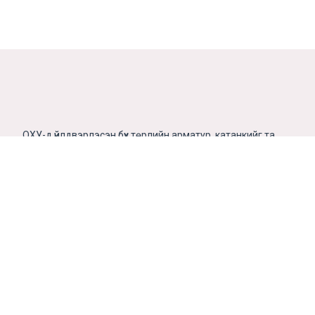
ОХУ-д үйлдвэрлэсэн бүх төрлийн арматур, катанкийг та
бүхэнд хямд үнээр санал болгож байна....